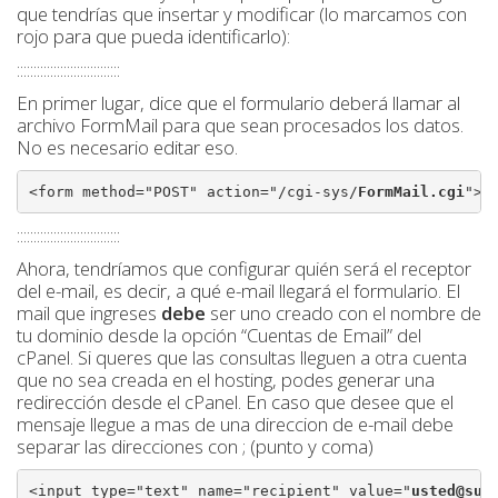
que tendrías que insertar y modificar (lo marcamos con
rojo para que pueda identificarlo):
:::::::::::::::::::::::::::::::
En primer lugar, dice que el formulario deberá llamar al
archivo FormMail para que sean procesados los datos.
No es necesario editar eso.
<form method="POST" action="/cgi-sys/
FormMail.cgi
">
:::::::::::::::::::::::::::::::
Ahora, tendríamos que configurar quién será el receptor
del e-mail, es decir, a qué e-mail llegará el formulario. El
mail que ingreses
debe
ser uno creado con el nombre de
tu dominio desde la opción “Cuentas de Email” del
cPanel. Si queres que las consultas lleguen a otra cuenta
que no sea creada en el hosting, podes generar una
redirección desde el cPanel. En caso que desee que el
mensaje llegue a mas de una direccion de e-mail debe
separar las direcciones con ; (punto y coma)
<input type="text" name="recipient" value="
usted@sus