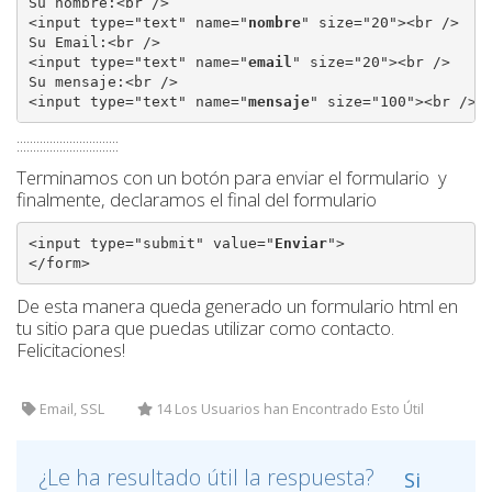
Su nombre:<br />

<input type="text" name="
nombre
" size="20"><br />

Su Email:<br />

<input type="text" name="
email
" size="20"><br />

Su mensaje:<br />

<input type="text" name="
mensaje
" size="100"><br />
:::::::::::::::::::::::::::::::
Terminamos con un botón para enviar el formulario y
finalmente, declaramos el final del formulario
<input type="submit" value="
Enviar
">

</form>
De esta manera queda generado un formulario html en
tu sitio para que puedas utilizar como contacto.
Felicitaciones!
Email, SSL
14 Los Usuarios han Encontrado Esto Útil
¿Le ha resultado útil la respuesta?
Si