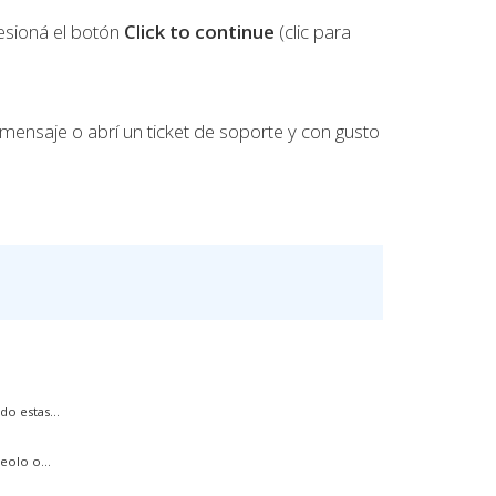
esioná el botón
Click to
continue
(clic para
mensaje o abrí un ticket de soporte y con gusto
o estas...
eolo o...