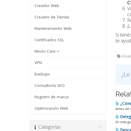
C
Creador Web
V
co
Creador de Tienda
R
¡L
Mantenimiento Web
Si tené
Certificados SSL
te ayu
Neolo Care +
Email
VPN
¿Le
Backups
Consultoría SEO
Rela
Registro de marca
¿Cómo
Optimización Web
Antes de 
Deleg
En esta g
Categorías
Desca