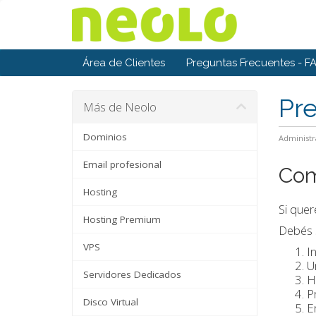
Área de Clientes
Preguntas Frecuentes - F
Pr
Más de Neolo
Dominios
Administr
Email profesional
Com
Hosting
Si quer
Hosting Premium
Debés s
VPS
I
U
Servidores Dedicados
H
P
Disco Virtual
E