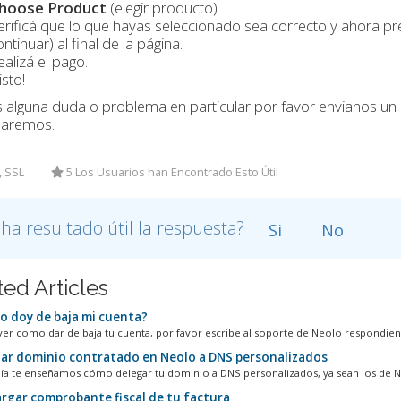
hoose Product
(elegir producto).
erificá que lo que hayas seleccionado sea correcto y ahora pr
ntinuar) al final de la página.
ealizá el pago.
isto!
s alguna duda o problema en particular por favor envianos un 
daremos.
, SSL
5 Los Usuarios han Encontrado Esto Útil
 ha resultado útil la respuesta?
Si
No
ted Articles
 doy de baja mi cuenta?
ver como dar de baja tu cuenta, por favor escribe al soporte de Neolo respondiend
ar dominio contratado en Neolo a DNS personalizados
uía te enseñamos cómo delegar tu dominio a DNS personalizados, ya sean los de N
rgar comprobante fiscal de tu factura