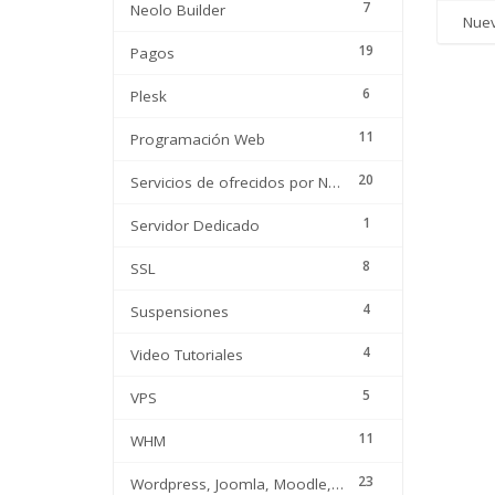
7
Neolo Builder
Nuevo
19
Pagos
6
Plesk
11
Programación Web
20
Servicios de ofrecidos por Neolo
1
Servidor Dedicado
8
SSL
4
Suspensiones
4
Video Tutoriales
5
VPS
11
WHM
23
Wordpress, Joomla, Moodle, etc