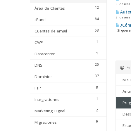
Si deseas 
12
Área de Clientes
Auten
Si deseas 
84
cPanel
¿Cómo
53
Si querem
Cuentas de email
1
CWP
1
Datacenter
20
DNS
So
37
Dominios
Mis T
8
FTP
Anun
1
Integraciones
Pregu
2
Marketing Digital
Desc
9
Migraciones
Estad