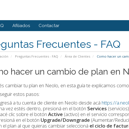
AQ
Afiliados
Contactar
eguntas Frecuentes - FAQ
ación
Preguntas Frecuentes - FAQ
Área de Clientes
Como hacer un camb
o hacer un cambio de plan en 
és cambiar tu plan en Neolo, en esta guía te explicamos como
eguir estos pasos:
ngresá a tu cuenta de cliente en Neolo desde acá
https://a.ne
na vez estés dentro, presioná en el botón
Services
(servicios)
acé clic sobre el botón
Active
(activo) en el servicio correspo
resioná en el botón
Upgrade/Downgrade
(Aumentar/Reducir) 
n el plan al que quieras cambiar seleccioná
el ciclo de factu