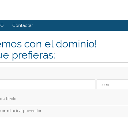
AQ
Contactar
mos con el dominio!
ue prefieras:
lo a Neolo.
con mi actual proveedor.