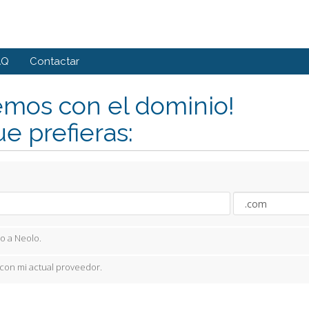
AQ
Contactar
mos con el dominio!
ue prefieras:
lo a Neolo.
con mi actual proveedor.