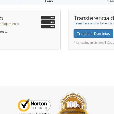
1 Año
1 A
to
Transferencia 
¡Transfiera ahora! Extiend
e alojamiento
uesto
Transferir Dominios
* Se excluyen ciertos TLDs