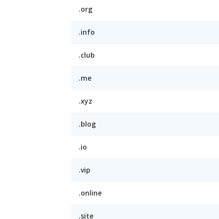
.org
.info
.club
.me
.xyz
.blog
.io
.vip
.online
.site