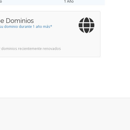
ño
1 Año
de Dominios
a su dominio durante 1 año más*
 y dominios recientemente renovados