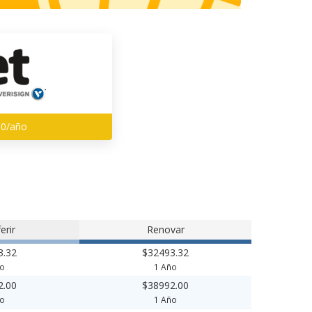
00/año
erir
Renovar
3.32
$32493.32
ño
1 Año
2.00
$38992.00
ño
1 Año