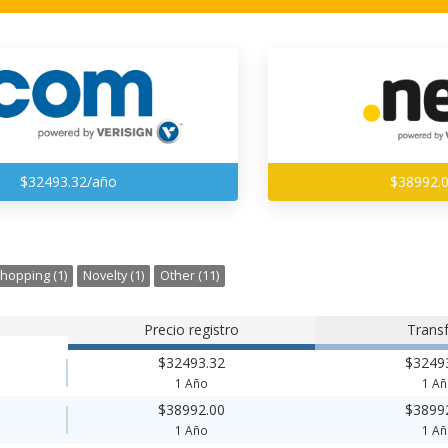
$32493.32/año
$38992.
hopping (1)
Novelty (1)
Other (11)
Precio registro
Transf
$32493.32
$3249
1 Año
1 A
$38992.00
$3899
1 Año
1 A