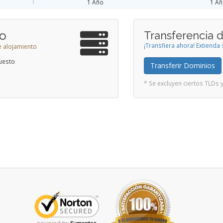
1 Año
1 A
to
Transferencia 
¡Transfiera ahora! Extiend
e alojamiento
uesto
Transferir Dominios
* Se excluyen ciertos TLDs