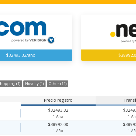
$32493.32/año
$38992.
hopping (1)
Novelty (1)
Other (11)
Precio registro
Transf
$32493.32
$3249
1 Año
1 A
$38992.00
$3899
1 Año
1 A