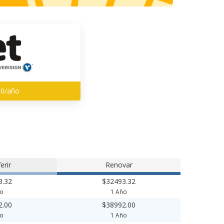
00/año
erir
Renovar
3.32
$32493.32
ño
1 Año
2.00
$38992.00
ño
1 Año