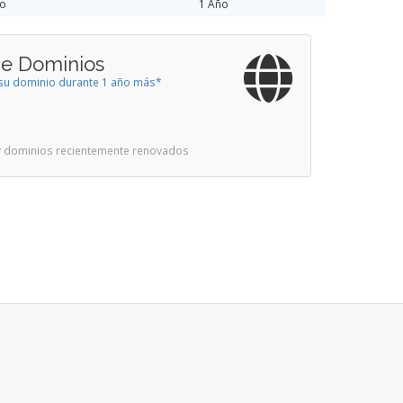
ño
1 Año
de Dominios
a su dominio durante 1 año más*
 y dominios recientemente renovados