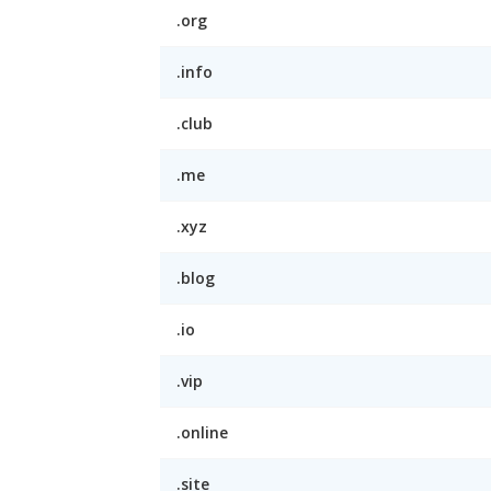
.org
.info
.club
.me
.xyz
.blog
.io
.vip
.online
.site