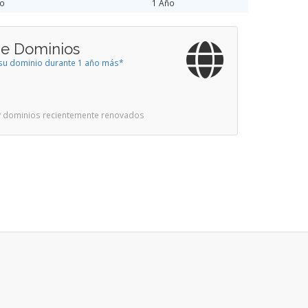
ño
1 Año
de Dominios
a su dominio durante 1 año más*
 y dominios recientemente renovados