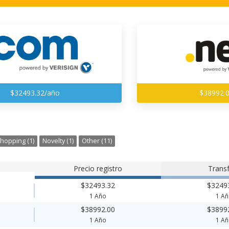
$32493.32/año
$38992.
hopping (1)
Novelty (1)
Other (11)
Precio registro
Transf
$32493.32
$3249
1 Año
1 A
$38992.00
$3899
1 Año
1 A