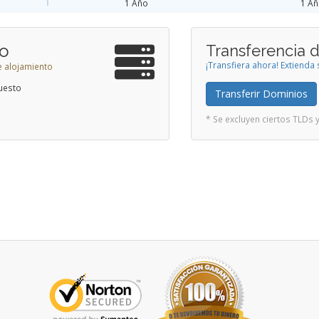
1 Año
1 A
to
Transferencia 
¡Transfiera ahora! Extiend
e alojamiento
uesto
Transferir Dominios
* Se excluyen ciertos TLDs