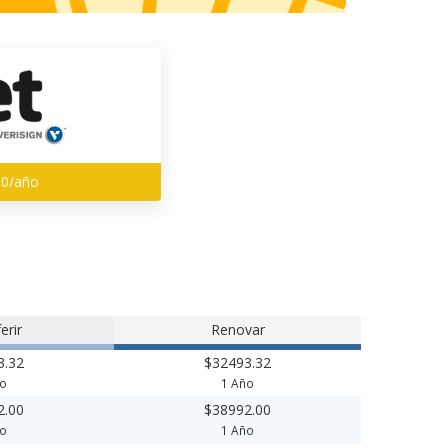
00/año
erir
Renovar
3.32
$32493.32
ño
1 Año
2.00
$38992.00
ño
1 Año