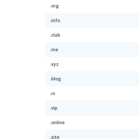
.org
.info
.club
.me
.xyz
.blog
.io
.vip
.online
.site