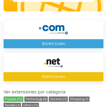
$32493.32/año
$38992.00/año
Ver extensiones por categoría
Popular (12)
Technology (4)
Services (1)
Shopping (1)
Novelty (1)
Other (11)