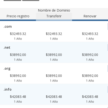
Nombre de Dominio
Precio registro
Transferir
Renovar
.com
$32493.32
$32493.32
$32493.32
1 Año
1 Año
1 Año
.net
$38992.00
$38992.00
$38992.00
1 Año
1 Año
1 Año
.org
$38992.00
$38992.00
$38992.00
1 Año
1 Año
1 Año
.info
$42083.48
$42083.48
$42083.48
1 Año
1 Año
1 Año