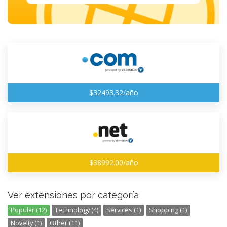
$32493.32/año
$38992.00/año
Ver extensiones por categoría
Popular (12)
Technology (4)
Services (1)
Shopping (1)
Novelty (1)
Other (11)