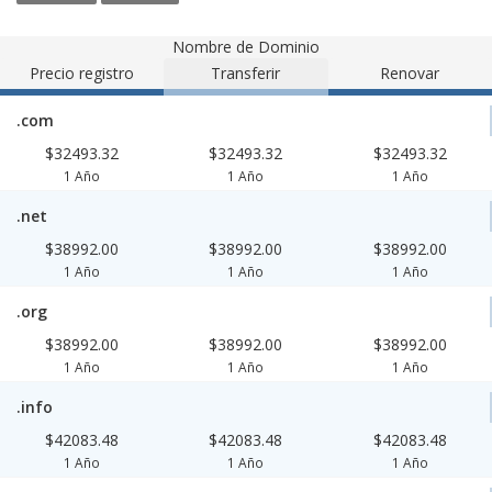
Nombre de Dominio
Precio registro
Transferir
Renovar
.com
$32493.32
$32493.32
$32493.32
1 Año
1 Año
1 Año
.net
$38992.00
$38992.00
$38992.00
1 Año
1 Año
1 Año
.org
$38992.00
$38992.00
$38992.00
1 Año
1 Año
1 Año
.info
$42083.48
$42083.48
$42083.48
1 Año
1 Año
1 Año