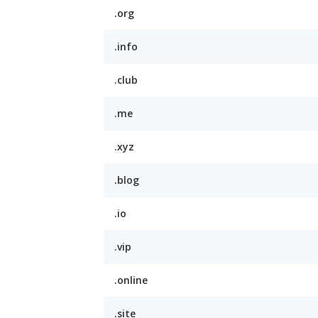
.org
.info
.club
.me
.xyz
.blog
.io
.vip
.online
.site