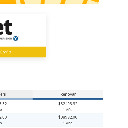
00/año
erir
Renovar
3.32
$32493.32
ño
1 Año
2.00
$38992.00
ño
1 Año