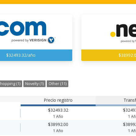
$32493.32/año
$38992.
hopping (1)
Novelty (1)
Other (11)
Precio registro
Transf
$32493.32
$3249
1 Año
1 A
$38992.00
$3899
1 Año
1 A