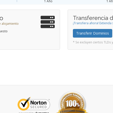
1 Año
1 A
to
Transferencia 
¡Transfiera ahora! Extiend
e alojamiento
uesto
Transferir Dominios
* Se excluyen ciertos TLDs