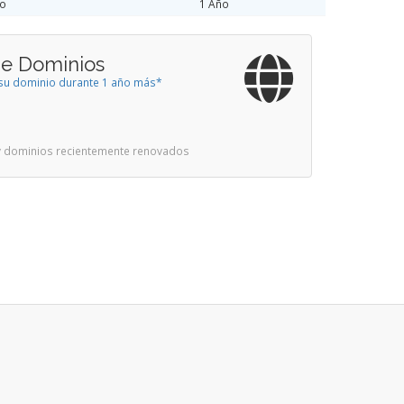
ño
1 Año
de Dominios
a su dominio durante 1 año más*
 y dominios recientemente renovados