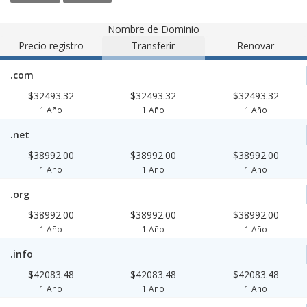
Nombre de Dominio
Precio registro
Transferir
Renovar
.com
$32493.32
$32493.32
$32493.32
1 Año
1 Año
1 Año
.net
$38992.00
$38992.00
$38992.00
1 Año
1 Año
1 Año
.org
$38992.00
$38992.00
$38992.00
1 Año
1 Año
1 Año
.info
$42083.48
$42083.48
$42083.48
1 Año
1 Año
1 Año