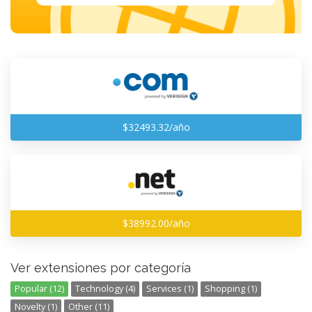
$32493.32/año
$38992.00/año
Ver extensiones por categoría
Popular (12)
Technology (4)
Services (1)
Shopping (1)
Novelty (1)
Other (11)