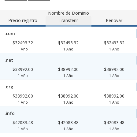
Nombre de Dominio
Precio registro
Transferir
Renovar
.com
$32493.32
$32493.32
$32493.32
1 Año
1 Año
1 Año
.net
$38992.00
$38992.00
$38992.00
1 Año
1 Año
1 Año
.org
$38992.00
$38992.00
$38992.00
1 Año
1 Año
1 Año
.info
$42083.48
$42083.48
$42083.48
1 Año
1 Año
1 Año