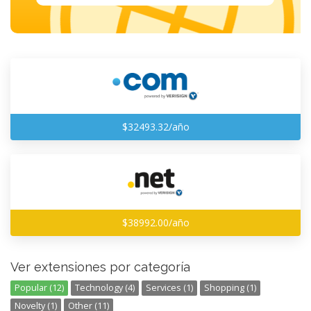
$32493.32/año
$38992.00/año
Ver extensiones por categoría
Popular (12)
Technology (4)
Services (1)
Shopping (1)
Novelty (1)
Other (11)