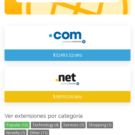
$32493.32/año
$38992.00/año
Ver extensiones por categoría
Popular (12)
Technology (4)
Services (1)
Shopping (1)
Novelty (1)
Other (11)