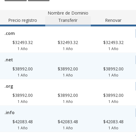
Nombre de Dominio
Precio registro
Transferir
Renovar
.com
$32493.32
$32493.32
$32493.32
1 Año
1 Año
1 Año
.net
$38992.00
$38992.00
$38992.00
1 Año
1 Año
1 Año
.org
$38992.00
$38992.00
$38992.00
1 Año
1 Año
1 Año
.info
$42083.48
$42083.48
$42083.48
1 Año
1 Año
1 Año