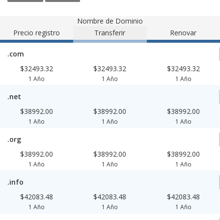
Nombre de Dominio
Precio registro
Transferir
Renovar
.com
$32493.32
$32493.32
$32493.32
1 Año
1 Año
1 Año
.net
$38992.00
$38992.00
$38992.00
1 Año
1 Año
1 Año
.org
$38992.00
$38992.00
$38992.00
1 Año
1 Año
1 Año
.info
$42083.48
$42083.48
$42083.48
1 Año
1 Año
1 Año