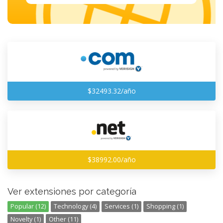
$32493.32/año
$38992.00/año
Ver extensiones por categoría
Popular (12)
Technology (4)
Services (1)
Shopping (1)
Novelty (1)
Other (11)